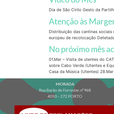
Dia de São Cirilo Gesto da Parti
Atenção às Marge
Distribuição das cantinas sociai
europeu de recolocação Detetada
No próximo mês a
01.Mar – Visita de utentes do CA
sobre Cabo Verde (Utentes e Equ
Casa da Música (Utentes) 28.Mar 
MORADA
Rua Barão de Forrester, nº968
4050 – 272 PORTO