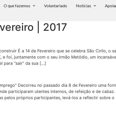
O que fazemos
Voluntariado
Notícias
Apoia
vereiro | 2017
r, construir É a 14 de Fevereiro que se celebra São Cirilo, 
IX, e foi, juntamente com o seu irmão Metódio, um incansáv
 para “sair” da sua […]
Emprego” Decorreu no passado dia 8 de Fevereiro uma for
de participaram utentes internos, de refeição e de cabaz. 
as pelos próprios participantes, levá-los a reflectir sobr