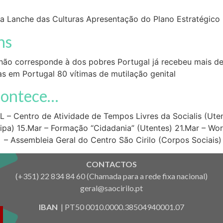
lha Lanche das Culturas Apresentação do Plano Estratégico
ns
s não corresponde à dos pobres Portugal já recebeu mais d
s em Portugal 80 vítimas de mutilação genital
contece…
TL – Centro de Atividade de Tempos Livres da Socialis (Ut
ipa) 15.Mar – Formação “Cidadania” (Utentes) 21.Mar – W
– Assembleia Geral do Centro São Cirilo (Corpos Sociais)
CONTACTOS
(+351) 22 834 84 60 (Chamada para a rede fixa nacional)
geral@saocirilo.pt
IBAN
| PT50 0010.0000.38504940001.07