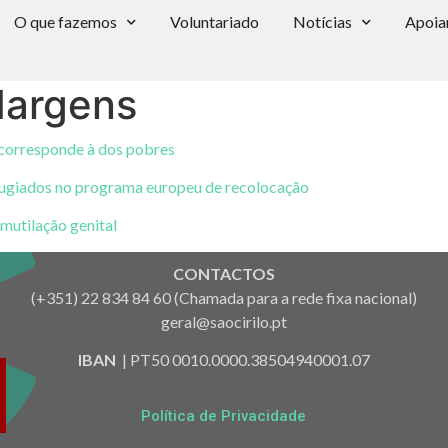
O que fazemos
Voluntariado
Notícias
Apoia
Margens
o corresponde à dos pobres
efugiados no programa europeu de recolocação
mutilação genital
CONTACTOS
(+351) 22 834 84 60 (Chamada para a rede fixa nacional)
geral@saocirilo.pt
IBAN
| PT50 0010.0000.38504940001.07
Política de Privacidade