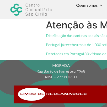
Quem somos
Atenção às 
Distribuição das cantinas sociais nã
Portugal já recebeu mais de 1 000 r
Detetadas em Portugal 80 vítimas de 
MORADA
Rua Barão de Forrester, nº968
4050 – 272 PORTO