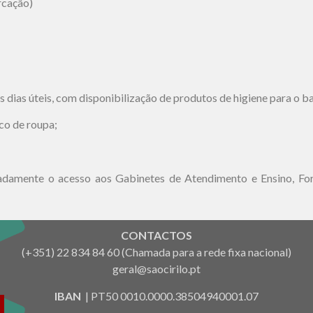
ação)
s dias úteis, com disponibilização de
produtos de higiene para o ba
co de roupa;
meadamente o acesso aos Gabinetes de Atendimento e Ensino, F
CONTACTOS
(+351) 22 834 84 60 (Chamada para a rede fixa nacional)
geral@saocirilo.pt
IBAN
| PT50 0010.0000.38504940001.07