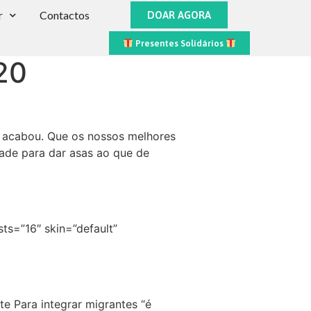
r
Contactos
DOAR AGORA
Presentes Solidários
20
 acabou. Que os nossos melhores
ade para dar asas ao que de
ts=”16″ skin=”default”
e Para integrar migrantes “é