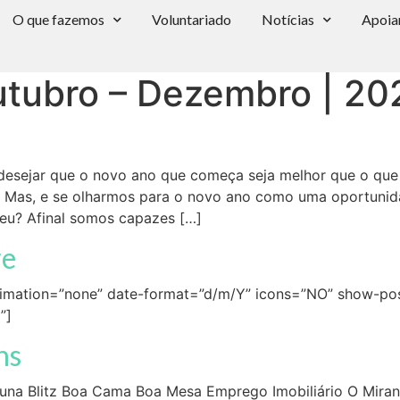
O que fazemos
Voluntariado
Notícias
Apoia
tubro – Dezembro | 20
esejar que o novo ano que começa seja melhor que o que
. Mas, e se olharmos para o novo ano como uma oportunid
eu? Afinal somos capazes […]
re
animation=”none” date-format=”d/m/Y” icons=”NO” show-pos
”]
ns
una Blitz Boa Cama Boa Mesa Emprego Imobiliário O Mirant