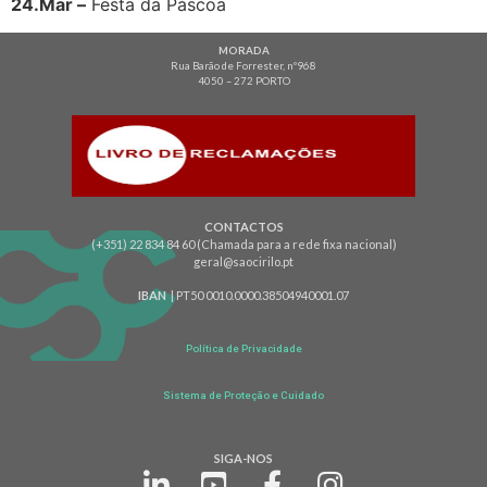
24.Mar –
Festa da Páscoa
MORADA
Rua Barão de Forrester, nº968
4050 – 272 PORTO
CONTACTOS
(+351) 22 834 84 60 (Chamada para a rede fixa nacional)
geral@saocirilo.pt
IBAN
| PT50 0010.0000.38504940001.07
Política de Privacidade
Sistema de Proteção e Cuidado
SIGA-NOS