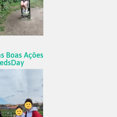
as Boas Ações
eedsDay