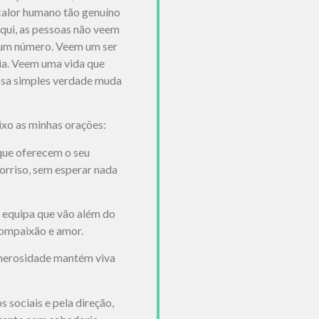
calor humano tão genuíno
qui, as pessoas não veem
 um número. Veem um ser
ia. Veem uma vida que
ssa simples verdade muda
eixo as minhas orações:
que oferecem o seu
rriso, sem esperar nada
 equipa que vão além do
compaixão e amor.
enerosidade mantém viva
sociais e pela direção,