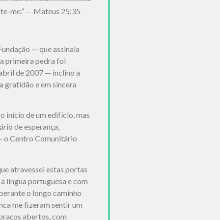
este-me.” — Mateus 25:35
Fundação — que assinala
a primeira pedra foi
abril de 2007 — inclino a
 gratidão e em sincera
o início de um edifício, mas
ário de esperança,
— o Centro Comunitário
ue atravessei estas portas
 a língua portuguesa e com
 perante o longo caminho
unca me fizeram sentir um
 braços abertos, com