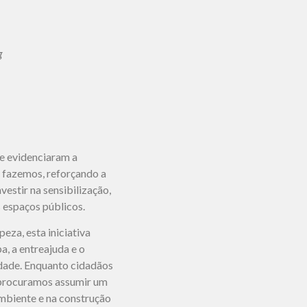
g
de evidenciaram a
s fazemos, reforçando a
vestir na sensibilização,
 espaços públicos.
eza, esta iniciativa
a, a entreajuda e o
ade. Enquanto cidadãos
 procuramos assumir um
ambiente e na construção