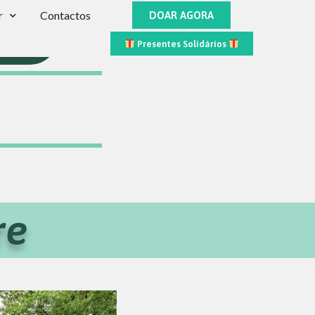
r
Contactos
DOAR AGORA
etter!
Presentes Solidários
re