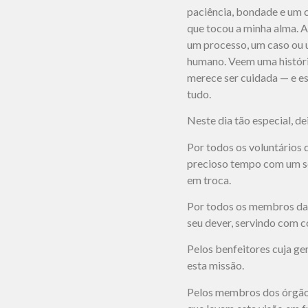
paciência, bondade e um 
que tocou a minha alma. A
um processo, um caso ou
humano. Veem uma histór
merece ser cuidada — e e
tudo.
Neste dia tão especial, d
Por todos os voluntários 
precioso tempo com um so
em troca.
Por todos os membros da
seu dever, servindo com 
Pelos benfeitores cuja g
esta missão.
Pelos membros dos órgãos 