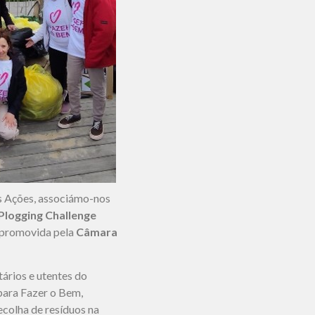
as Ações, associámo-nos
Plogging Challenge
a promovida pela
Câmara
ários e utentes do
para Fazer o Bem,
ecolha de resíduos na