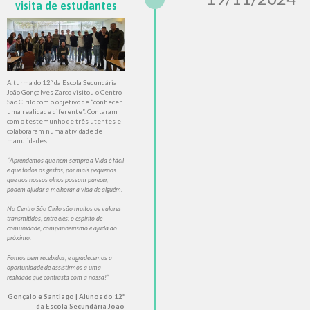
visita de estudantes
A turma do 12º da Escola Secundária
João Gonçalves Zarco visitou o Centro
São Cirilo com o objetivo de “conhecer
uma realidade diferente”. Contaram
com o testemunho de três utentes e
colaboraram numa atividade de
manulidades.
“
Aprendemos que nem sempre a Vida é fácil
e que todos os gestos, por mais pequenos
que aos nossos olhos possam parecer,
podem ajudar a melhorar a vida de alguém.
No Centro São Cirilo são muitos os valores
transmitidos, entre eles: o espírito de
comunidade, companheirismo e ajuda ao
próximo.
Fomos bem recebidos, e agradecemos a
oportunidade de assistirmos a uma
realidade que contrasta com a nossa!”
Gonçalo e Santiago | Alunos do 12º
da Escola Secundária João