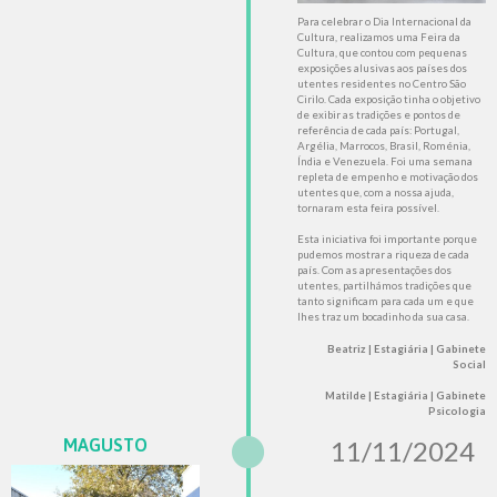
Para celebrar o Dia Internacional da
Cultura, realizamos uma Feira da
Cultura, que contou com pequenas
exposições alusivas aos países dos
utentes residentes no Centro São
Cirilo. Cada exposição tinha o objetivo
de exibir as tradições e pontos de
referência de cada país: Portugal,
Argélia, Marrocos, Brasil, Roménia,
Índia e Venezuela. Foi uma semana
repleta de empenho e motivação dos
utentes que, com a nossa ajuda,
tornaram esta feira possível.
Esta iniciativa foi importante porque
pudemos mostrar a riqueza de cada
país. Com as apresentações dos
utentes, partilhámos tradições que
tanto significam para cada um e que
lhes traz um bocadinho da sua casa.
Beatriz | Estagiária | Gabinete
Social
Matilde | Estagiária | Gabinete
Psicologia
MAGUSTO
11/11/2024