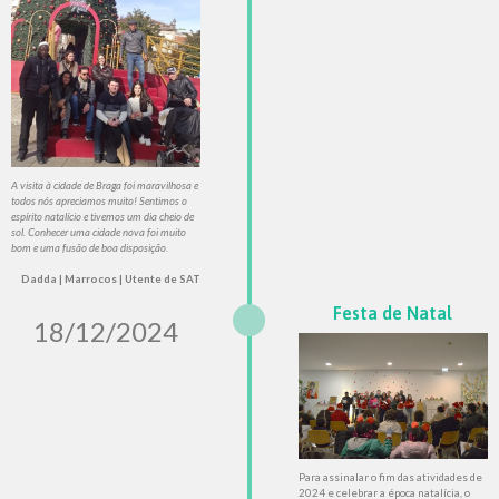
A visita à cidade de Braga foi maravilhosa e
todos nós apreciamos muito! Sentimos o
espírito natalício e tivemos um dia cheio de
sol. Conhecer uma cidade nova foi muito
bom e uma fusão de boa disposição.
Dadda | Marrocos | Utente de SAT
Festa de Natal
18/12/2024
Para assinalar o fim das atividades de
2024 e celebrar a época natalícia, o