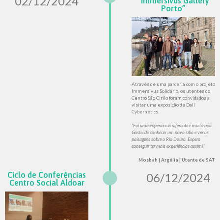
02/12/2024
“Immersivus Gallery
Porto”
Através de uma parceria com o projeto
Immersivus Solidário, os utentes do
Centro São Cirilo foram convidados a
visitar uma exposição de Dalí
Cybernetics.
“Foi uma experiência diferente e muito boa.
Gostei de conhecer um novo sítio e ver as
paisagens sobre o Rio Douro. Espero
conseguir ter mais experiências assim!”
Mosbah | Argélia | Utente de SAT
Ciclo de Conferências
06/12/2024
Centro Social Aldoar