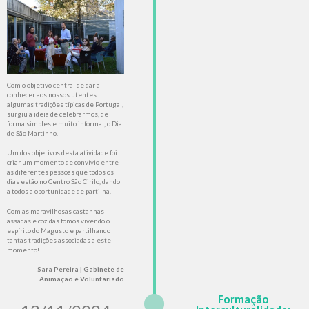
Com o objetivo central de dar a
conhecer aos nossos utentes
algumas tradições típicas de Portugal,
surgiu a ideia de celebrarmos, de
forma simples e muito informal, o Dia
de São Martinho.
Um dos objetivos desta atividade foi
criar um momento de convívio entre
as diferentes pessoas que todos os
dias estão no Centro São Cirilo, dando
a todos a oportunidade de partilha.
Com as maravilhosas castanhas
assadas e cozidas fomos vivendo o
espírito do Magusto e partilhando
tantas tradições associadas a este
momento!
Sara Pereira | Gabinete de
Animação e Voluntariado
Formação