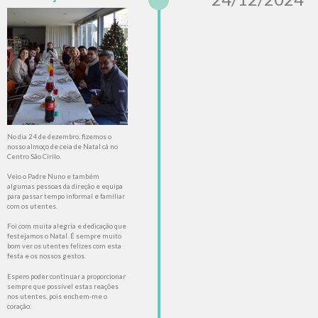
No dia 24 de dezembro, fizemos o
nosso almoço de ceia de Natal cá no
Centro São Cirilo.
Veio o Padre Nuno e também
algumas pessoas da direção e equipa
para passar tempo informal e familiar
com os utentes.
Foi com muita alegria e dedicação que
festejamos o Natal. É sempre muito
bom ver os utentes felizes com esta
festa e os nossos gestos.
Espero poder continuar a proporcionar
sempre que possível estas reações
nos utentes, pois enchem-me o
coração.