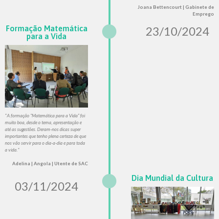
Joana Bettencourt | Gabinete de
Emprego
Formação Matemática
23/10/2024
para a Vida
“
A formação “Matemática para a Vida” foi
muito boa, desde o tema, apresentação e
até as sugestões. Deram-nos dicas super
importantes que tenho plena certeza de que
nos vão servir para o dia-a-dia e para toda
a vida.
”
Adelina | Angola | Utente de SAC
Dia Mundial da Cultura
03/11/2024