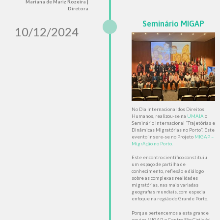
Mariana de Mariz Rozeira |
Diretora
Seminário MIGAP
10/12/2024
No Dia Internacional dos Direitos
Humanos, realizou-se na
UMAIA
o
Seminário Internacional “Trajetórias e
Dinâmicas Migratórias no Porto”. Este
evento insere-se no Projeto
MIGAP –
MigrAção no Porto.
Este encontro científico constituiu
um espaço de partilha de
conhecimento, reflexão e diálogo
sobre as complexas realidades
migratórias, nas mais variadas
geografias mundiais, com especial
enfoque na região do Grande Porto.
Porque pertencemos a esta grande
equipa MIGAP, o Centro São Cirilo foi