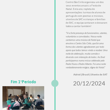
Centro São Cirilo organizou um dos
seus eventos anuais: a Festa de
Natal. Este ano, repleta de
apresentações: turmas de alunos de
português com poemas e músicas,
utentes de SAT, e crianças e famílias
de SAC, e equipa cantaram e deixaram
todos a cantar também!
“Vi a forte presença de funcionários, utentes,
voluntários e convidados. Nessa noite
cantamos uma música de Natal que
envolve o Centro São Cirilo, que foi uma
forma dos utentes agradecerem por todo
apoio que todos temos vindo a receber. Uma
noite de celebração, muita comida e
diversão com interação de todos. Ao final
participamos numa missa celebrada pelo
Padre Nuno e Padre Alberto. Foi uma noite
verdadeiramente mágica, digna do Natal.”
Adriel | Brasil | Utente de SAT
Fim 1ºPeríodo
20/12/2024