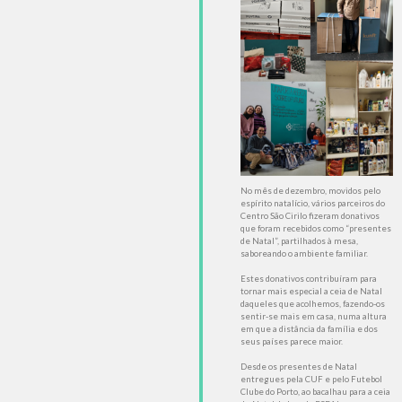
No mês de dezembro, movidos pelo
espírito natalício, vários parceiros do
Centro São Cirilo fizeram donativos
que foram recebidos como “presentes
de Natal”, partilhados à mesa,
saboreando o ambiente familiar.
Estes donativos contribuíram para
tornar mais especial a ceia de Natal
daqueles que acolhemos, fazendo-os
sentir-se mais em casa, numa altura
em que a distância da família e dos
seus países parece maior.
Desde os presentes de Natal
entregues pela CUF e pelo Futebol
Clube do Porto, ao bacalhau para a ceia