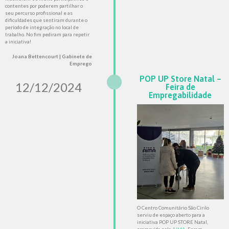
contentes por poderem partilhar o
seu percurso profissional e as
dificuldades que sentiram durante o
período de integração no local de
trabalho. No fim pediram para repetir
a iniciativa!
Joana Bettencourt | Gabinete de
Emprego
POP UP Store Natal –
12/12/2024
Feira de
Empregabilidade
O Centro Comunitário São Cirilo
serviu de espaço aberto para a
iniciativa POP UP STORE Natal,