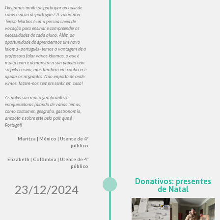
Gostamos muito de participar na aula de
conversação de português! A voluntária
Teresa Martins é uma pessoa cheia de
vocação para ensinar e compreender as
necessidades de cada aluno. Além da
oportunidade de aprendermos um novo
idioma- português- temos a vantagem de a
professora falar vários idiomas, o que é
muito bom e demonstra a sua paixão não
só pelo ensino, mas também em conhecer e
ajudar os migrantes. Não importa de onde
vimos, fazem-nos sempre sentir em casa!
As aulas são muito gratificantes e
enriquecedoras falando de vários temas,
como costumes, geografia, gastronomia,
anedota e sobre este belo país que é
Portugal!
Maritza | México | Utente de 4º
público
Elizabeth | Colômbia | Utente de 4º
público
Donativos: presentes
23/12/2024
de Natal