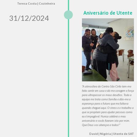
Teresa Costa | Cozinheira
Aniversário de Utente
31/12/2024
“A atmosfera do Centro São Cirilo tem-me
feito sentir em casa e dá-me coragem e força
para ultrapassar os meus desafios. Toda a
equipa me trata como família e dão-me a
esperança para o futuro que me faltava
quando cheguei aqui. O stress e o trabalho a
que se propõem para ajudar pessoas como
eu é impagável. Nunca celebrei o meu
aniversário e vocês fizeram isto por mim.
Que Deus vos abençoe a todos!”
David | Nigéria | Utente de SAT