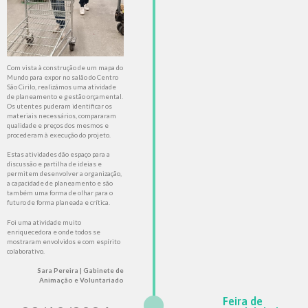
Com vista à construção de um mapa do
Mundo para expor no salão do Centro
São Cirilo, realizámos uma atividade
de planeamento e gestão orçamental.
Os utentes puderam identificar os
materiais necessários, compararam
qualidade e preços dos mesmos e
procederam à execução do projeto.
Estas atividades dão espaço para a
discussão e partilha de ideias e
permitem desenvolver a organização,
a capacidade de planeamento e são
também uma forma de olhar para o
futuro de forma planeada e crítica.
Foi uma atividade muito
enriquecedora e onde todos se
mostraram envolvidos e com espírito
colaborativo.
Sara Pereira | Gabinete de
Animação e Voluntariado
Feira de