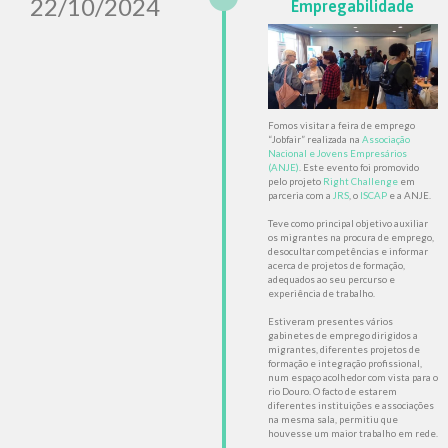
22/10/2024
Empregabilidade
Fomos visitar a feira de emprego
“Jobfair” realizada na
Associação
Nacional e Jovens Empresários
(ANJE)
. Este evento foi promovido
pelo projeto
Right Challenge
em
parceria com a
JRS
, o
ISCAP
e a ANJE.
Teve como principal objetivo auxiliar
os migrantes na procura de emprego,
desocultar competências e informar
acerca de projetos de formação,
adequados ao seu percurso e
experiência de trabalho.
Estiveram presentes vários
gabinetes de emprego dirigidos a
migrantes, diferentes projetos de
formação e integração profissional,
num espaço acolhedor com vista para o
rio Douro. O facto de estarem
diferentes instituições e associações
na mesma sala, permitiu que
houvesse um maior trabalho em rede.