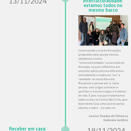
13/11/2024
Interculturalidade:
estamos todos no
mesmo barco
Continuando o ciclo de formações
preparadas pela equipe técnica,
abordámos o tema
“interculturalidade” numa tarde de
formação, na qual refletimos em
conjunto sobre culturas diferentes,
identidade(s) e modos de “ver” a
realidade, no nosso dia-a-dia.
Respeitar a pessoa em si, como
pessoa, sem julgar, conhecer e
partilhar o mesmo espaço e histórias
de vida. É para isso que trabalhamos
todos os dias no Centro São Cirilo, para
fazer desta Casa uma casa de portas
abertas a todos – e a cada um.
Leonor Guedes de Oliveira |
Gabinete Jurídico
Receber em casa:
19/11/2024