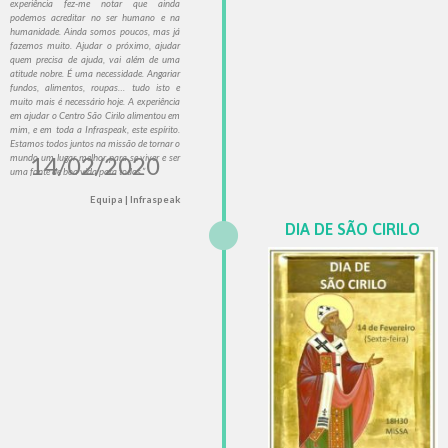
experiência fez-me notar que ainda
podemos acreditar no ser humano e na
humanidade. Ainda somos poucos, mas já
fazemos muito. Ajudar o próximo, ajudar
quem precisa de ajuda, vai além de uma
atitude nobre. É uma necessidade. Angariar
fundos, alimentos, roupas… tudo isto e
muito mais é necessário hoje. A experiência
em ajudar o Centro São Cirilo alimentou em
mim, e em toda a Infraspeak, este espírito.
Estamos todos juntos na missão de tornar o
14/02/2020
mundo um lugar melhor para se viver e ser
uma fonte de boa vida para todos.”
Equipa | Infraspeak
DIA DE SÃO CIRILO