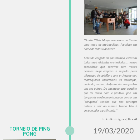
“No dia 20 de Março recebemos no Centro
uma mesa de matraquilhos. Agradeço em
nome de todos o donativo.
Antes da chegada do passatempo, estavam
todos mais distantes e entediados,… temos
consciência que conviver com várias
pessoas exige empatia e respeito pelas
diferenças de opinião e com a chegada dos
matraquilhos encurtámos as diferenças,
podendo, assim, desfrutar da companhia
uns dos outros. De um modo geral acredito
que foi muito bom e positivo, pois em
tempos de confinamento, acaba por ser um
“brinquedo” simples que nos consegue
distrair e unir ao mesmo tempo. Isto é
enriquecedor e gratificante. ”
João Rodrigues | Brasil
TORNEIO DE PING
19/03/2020
PONG