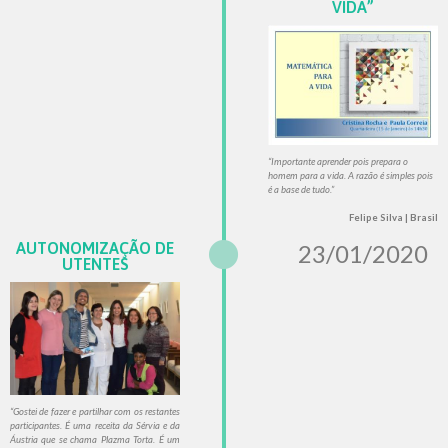
VIDA”
“Importante aprender pois prepara o
homem para a vida. A razão é simples pois
é a base de tudo.
”
Felipe Silva | Brasil
AUTONOMIZAÇÃO DE
23/01/2020
UTENTES
“Gostei de fazer e partilhar com os restantes
participantes. É uma receita da Sérvia e da
Áustria que se chama Plazma Torta. É um