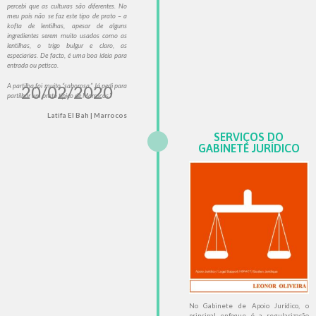
percebi que as culturas são diferentes. No
meu país não se faz este tipo de prato – a
kofta de lentilhas, apesar de alguns
ingredientes serem muito usados como as
lentilhas, o trigo bulgur e claro, as
especiarias. De facto, é uma boa ideia para
entrada ou petisco.
20/02/2020
A partilha foi muito “saborosa.” Já pedi para
partilhar um prato típico de Marrocos.”
Latifa El Bah | Marrocos
SERVIÇOS DO
GABINETE JURÍDICO
No Gabinete de Apoio Jurídico, o
principal enfoque é a regularização