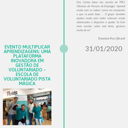
Dra. Carina falou nas sessões de TPE’s
(Técnicas de Procura de Emprego). Aprendi
muito com os vídeos: como me comportar,
o que se pode falar, … O grupo também
ajudou muito pois todos estavam muito
interessados e dispostos a ajudar.
Se tiver
mais sessões sobre este tema, gostava
muito de vir.”
Daniela Flor | Brasil
EVENTO MULTIPLICAR
31/01/2020
APRENDIZAGENS: UMA
PLATAFORMA
INOVADORA EM
GESTÃO DE
VOLUNTARIADO –
ESCOLA DE
VOLUNTARIADO PISTA
MÁGICA