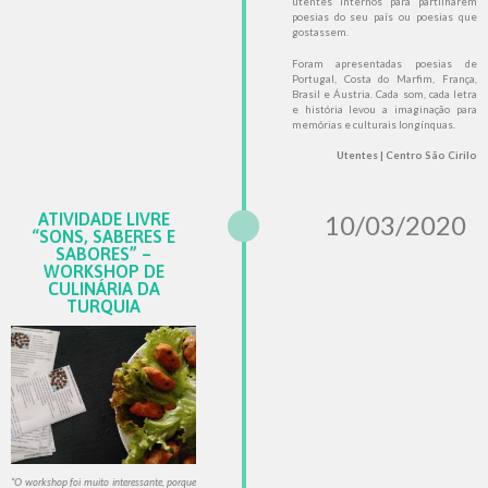
utentes internos para partilharem
poesias do seu país ou poesias que
gostassem.
Foram apresentadas poesias de
Portugal, Costa do Marfim, França,
Brasil e Áustria. Cada som, cada letra
e história levou a imaginação para
memórias e culturais longínquas.
Utentes | Centro São Cirilo
ATIVIDADE LIVRE
10/03/2020
“SONS, SABERES E
SABORES” –
WORKSHOP DE
CULINÁRIA DA
TURQUIA
“O workshop foi muito interessante, porque