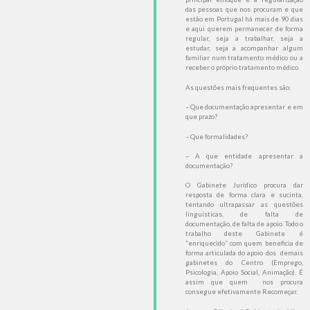
das pessoas que nos procuram e que
estão em Portugal há mais de 90 dias
e aqui querem permanecer de forma
regular, seja a trabalhar, seja a
estudar, seja a acompanhar algum
familiar num tratamento médico ou a
receber o próprio tratamento médico.
As questões mais frequentes são:
– Que documentação apresentar e em
que prazo?
– Que formalidades?
– A que entidade apresentar a
documentação?
O Gabinete Jurídico procura dar
resposta de forma clara e sucinta,
tentando ultrapassar as questões
linguísticas, de falta de
documentação, de falta de apoio. Todo o
trabalho deste Gabinete é
“enriquecido” com quem beneficia de
forma articulada do apoio dos demais
gabinetes do Centro (Emprego,
Psicologia, Apoio Social, Animação). É
assim que quem nos procura
consegue efetivamente Recomeçar.