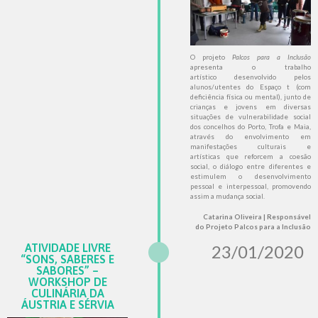
O projeto
Palcos para a Inclusão
apresenta o trabalho
artístico desenvolvido pelos
alunos/utentes do Espaço t (com
deficiência física ou mental), junto de
crianças e jovens em diversas
situações de vulnerabilidade social
dos concelhos do Porto, Trofa e Maia,
através do envolvimento em
manifestações culturais e
artísticas que reforcem a coesão
social, o diálogo entre diferentes e
estimulem o desenvolvimento
pessoal e interpessoal, promovendo
assim a mudança social.
Catarina Oliveira | Responsável
do Projeto Palcos para a Inclusão
ATIVIDADE LIVRE
23/01/2020
“SONS, SABERES E
SABORES” –
WORKSHOP DE
CULINÁRIA DA
ÁUSTRIA E SÉRVIA