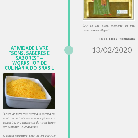
“Dia de São Cirilo, momento de Paz,
Fraternidade e Alegria.”
Isabel Mora | Voluntária
ATIVIDADE LIVRE
13/02/2020
“SONS, SABERES E
SABORES” –
WORKSHOP DE
CULINÁRIA DO BRASIL
“Gostei de fazer esta partilha. A comida era
muito importante na minha infância e o
cuscuz traz-me lembranças da minha terra e
dos costumes. Que saudades.
O cuscuz nordestino é comido em qualquer