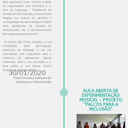
Para agradecer e dar retorno a todas
as organizações que testaram a 1ª
fase do Levol-app – Plataforma de
Gestão de Voluntariado, a Escola Pista
Mágica, no evento de partilha e
multiplicação de aprendizagens sobre
esta plataforma de Gestão de
Voluntariado, fez o reconhecimento
das organizações presentes.
O Centro São Cirilo recebeu a sua
certificação pela participação,
conclusão da formação e por ter
contribuído com sugestões para a
melhoria da plataforma. Neste
momento, está a ser concluída a 2ª
fase piloto e, em breve, estará
30/01/2020
disponível gratuitamente.
Paula Correia | Gabinete de
Animação e Voluntariado
AULA ABERTA DE
EXPERIMENTAÇÃO
MUSICAL – PROJETO
“PALCOS PARA A
INCLUSÃO”