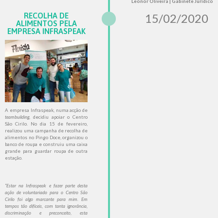
Leonor Oliveira | Gabinete Jurídico
RECOLHA DE
15/02/2020
ALIMENTOS PELA
EMPRESA INFRASPEAK
A empresa Infraspeak, numa acção de
teambuilding
, decidiu apoiar o Centro
São Cirilo. No dia 15 de fevereiro,
realizou uma campanha de recolha de
alimentos no Pingo Doce, organizou o
banco de roupa e construiu uma caixa
grande para guardar roupa de outra
estação.
“Estar na Infraspeak e fazer parte desta
ação de voluntariado para o Centro São
Cirilo foi algo marcante para mim. Em
tempos tão difíceis, com tanta ignorância,
discriminação e preconceito, esta