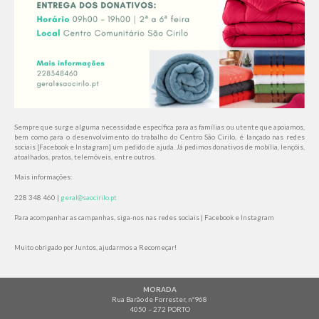
Sempre que surge alguma necessidade específica para as famílias ou utente que apoiamos,
bem como para o desenvolvimento do trabalho do Centro São Cirilo, é lançado nas redes
sociais [Facebook e Instagram] um pedido de ajuda. Já pedimos donativos de mobília, lençóis,
atoalhados, pratos, telemóveis, entre outros.
Mais informações:
228 348 460 |
geral@saocirilo.pt
Para acompanhar as campanhas, siga-nos nas redes sociais |
Facebook
e
Instagram
Muito obrigado por Juntos, ajudarmos a Recomeçar!
MORADA
Rua Barão de Forrester, nº968
4050 – 272 PORTO