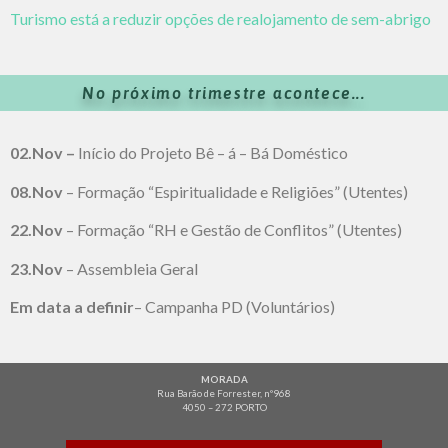
Turismo está a reduzir opções de realojamento de sem-abrigo
No próximo trimestre acontece...
02.Nov –
Início do Projeto Bê – á – Bá Doméstico
08.Nov
– Formação “Espiritualidade e Religiões” (Utentes)
22.Nov
– Formação “RH e Gestão de Conflitos” (Utentes)
23.Nov
– Assembleia Geral
Em data a definir
– Campanha PD (Voluntários)
MORADA
Rua Barão de Forrester, nº968
4050 – 272 PORTO