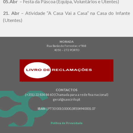
05.Abr
– Festa da Páscoa (Equipa, Voluntários e Utentes)
21. Abr
– Atividade “A Casa Vai a Casa” na Casa do Infante
(Utentes)
MORADA
Rua Barão de Forrester, nº968
4050 – 272 PORTO
CONTACTOS
(+351) 22 834 84 60 (Chamada para a rede fixa nacional)
geral@saocirilo.pt
IBAN
| PT50 0010.0000.38504940001.07
Política de Privacidade