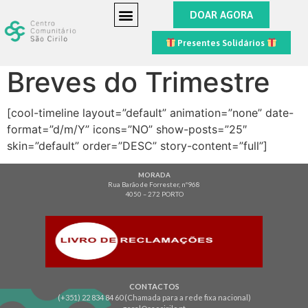
DOAR AGORA
Presentes Solidários
Breves do Trimestre
[cool-timeline layout=”default” animation=”none” date-
format=”d/m/Y” icons=”NO” show-posts=”25″
skin=”default” order=”DESC” story-content=”full”]
MORADA
Rua Barão de Forrester, nº968
4050 – 272 PORTO
CONTACTOS
(+351) 22 834 84 60 (Chamada para a rede fixa nacional)