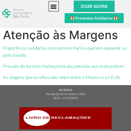
DOAR AGORA
Presentes Solidários
Atenção às Margens
Frigoríficos solidários crescem em Paris e querem expandir-se
pelo mundo
Pressão do turismo fecha porta das pensões aos mais pobres
As viagens que os olhos não vêem entre o México e os EUA
MORADA
Rua Barão de Forrester, nº968
4050 – 272 PORTO