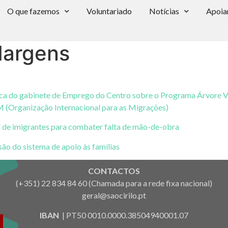
O que fazemos
Voluntariado
Notícias
Apoia
Margens
a do gabinete de Emprego do Centro sobre o Programa Árvore VI
M (Organização Internacional para as Migrações)
 de imigrantes para combater falta de mão-de-obra
ão do sistema de apoio às famílias
CONTACTOS
(+351) 22 834 84 60 (Chamada para a rede fixa nacional)
geral@saocirilo.pt
IBAN
| PT50 0010.0000.38504940001.07