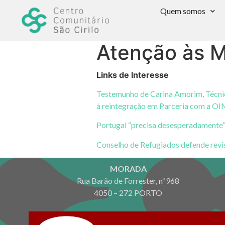
Quem somos
Atenção às 
Links de Interesse
Testemunho de Carina Amorim, Técnic
à reintegração em Parceria com a OI
Portugal “precisa desesperadamente”
Conselho de Refugiados defende revis
MORADA
Rua Barão de Forrester, nº968
4050 – 272 PORTO