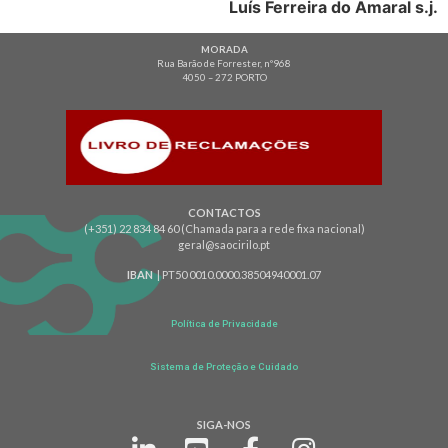
Luís Ferreira do Amaral s.j.
MORADA
Rua Barão de Forrester, nº968
4050 – 272 PORTO
CONTACTOS
(+351) 22 834 84 60 (Chamada para a rede fixa nacional)
geral@saocirilo.pt
IBAN
| PT50 0010.0000.38504940001.07
Política de Privacidade
Sistema de Proteção e Cuidado
SIGA-NOS