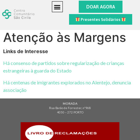
DOAR AGORA
Presentes Solidários
Atenção às Margens
Links de Interesse
Há consenso de partidos sobre regularização de crianças
estrangeiras à guarda do Estado
Há centenas de imigrantes explorados no Alentejo, denuncia
associação
MORADA
Rua Barão de Forrester, nº968
4050 – 272 PORTO