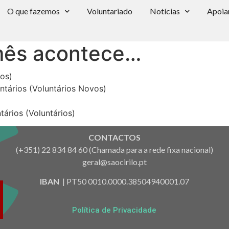
O que fazemos
Voluntariado
Notícias
Apoia
mês acontece…
ios)
ntários (Voluntários Novos)
ários (Voluntários)
CONTACTOS
(+351) 22 834 84 60 (Chamada para a rede fixa nacional)
geral@saocirilo.pt
IBAN
| PT50 0010.0000.38504940001.07
Política de Privacidade