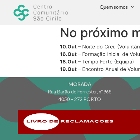
Quem somos
No próximo 
10.Out
– Noite do Creu (Voluntár
16.Out
– Formação Inicial de Volu
18.Out
– Tempo Forte (Equipa)
19.Out
– Encontro Anual de Volunt
MORADA
Rua Barão de Forrester, nº968
4050 – 272 PORTO