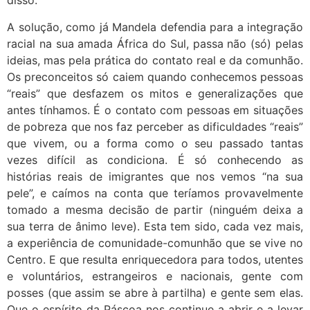
disso.
A solução, como já Mandela defendia para a integração
racial na sua amada África do Sul, passa não (só) pelas
ideias, mas pela prática do contato real e da comunhão.
Os preconceitos só caiem quando conhecemos pessoas
“reais” que desfazem os mitos e generalizações que
antes tínhamos. É o contato com pessoas em situações
de pobreza que nos faz perceber as dificuldades “reais”
que vivem, ou a forma como o seu passado tantas
vezes difícil as condiciona. É só conhecendo as
histórias reais de imigrantes que nos vemos “na sua
pele”, e caímos na conta que teríamos provavelmente
tomado a mesma decisão de partir (ninguém deixa a
sua terra de ânimo leve). Esta tem sido, cada vez mais,
a experiência de comunidade-comunhão que se vive no
Centro. E que resulta enriquecedora para todos, utentes
e voluntários, estrangeiros e nacionais, gente com
posses (que assim se abre à partilha) e gente sem elas.
Que o espírito da Páscoa nos continue a abrir e a levar