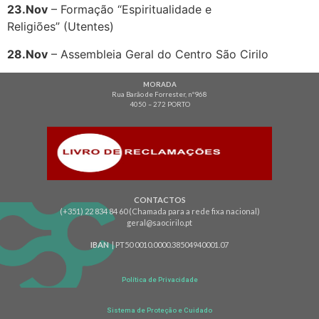
23.Nov
– Formação “Espiritualidade e
Religiões” (Utentes)
28.Nov
– Assembleia Geral do Centro São Cirilo
MORADA
Rua Barão de Forrester, nº968
4050 – 272 PORTO
CONTACTOS
(+351) 22 834 84 60 (Chamada para a rede fixa nacional)
geral@saocirilo.pt
IBAN
| PT50 0010.0000.38504940001.07
Política de Privacidade
Sistema de Proteção e Cuidado