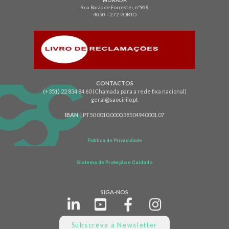
MORADA
Rua Barão de Forrester, nº968
4050 – 272 PORTO
CONTACTOS
(+351) 22 834 84 60 (Chamada para a rede fixa nacional)
geral@saocirilo.pt
IBAN
| PT50 0010.0000.38504940001.07
Política de Privacidade
Sistema de Proteção e Cuidado
SIGA-NOS
Subscreva a Newsletter