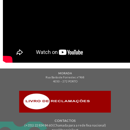
MORADA
Rua Barão de Forrester, nº968
4050 – 272 PORTO
CONTACTOS
(+351) 22 834 84 60 (Chamada para a rede fixa nacional)
geral@saocirilo.pt