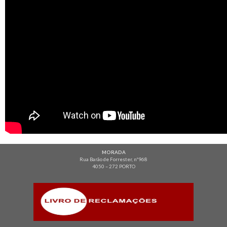
MORADA
Rua Barão de Forrester, nº968
4050 – 272 PORTO