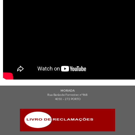
MORADA
Rua Barão de Forrester, nº968
4050 – 272 PORTO